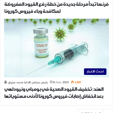
فرنسا تبدأ مرحلة جديدة من خطة رفع القيود المفروضة
لمكافحة وباء فيروس كورونا
احدث الاخبار
3,951
8 June، 2021
رئيس مجلس الادارة محمد مرزوق
الهند: تخفيف القيود الصحية في بومباي ونيودلهي
بعد انخفاض إصابات فيروس كورونا لأدنى مستوياتها