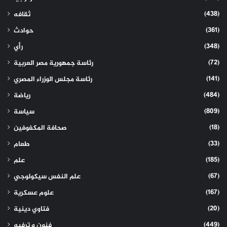
(438)
ثقافه
(361)
حوادث
(348)
رأي
(72)
رئاسة جمهورية مصر العربية
(141)
رئاسة مجلس الوزراء المصري
(484)
رياضة
(809)
سياسة
(18)
صحافة المكفوفين
(33)
طعام
(185)
علم
(67)
علم النفس سيكولوجي
(167)
علوم عسكرية
(20)
فتاوي دينية
(449)
فنون و ترفيه