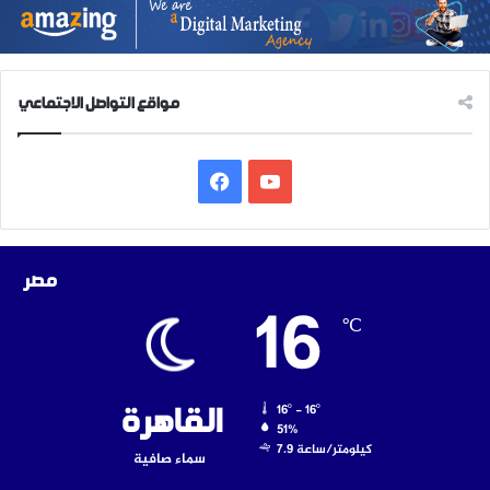
مواقع التواصل الاجتماعي
‫YouTube
فيسبوك
مصر
16
℃
16º - 16º
القاهرة
51%
7.9 كيلومتر/ساعة
سماء صافية