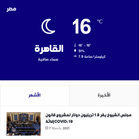
مصر
16
℃
16º - 16º
القاهرة
51%
7.9 كيلومتر/ساعة
سماء صافية
الأخيرة
الأشهر
مجلس الشيوخ يقر 1.9 تريليون دولار لمشروع قانون
إغاثة COVID-19
7 March، 2021