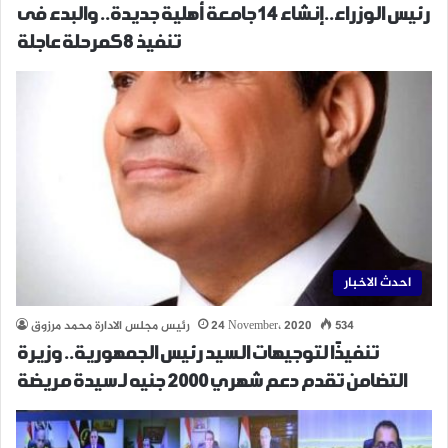
رئيس الوزراء..إنشاء 14 جامعة أهلية جديدة.. والبدء فى
تنفيذ 8 كمرحلة عاجلة
احدث الاخبار
534
24 November، 2020
رئيس مجلس الادارة محمد مرزوق
تنفيذًا لتوجيهات السيد رئيس الجمهورية.. وزيرة
التضامن تقدم دعم شهري ٢٠٠٠ جنيه لـ سيدة مريضة