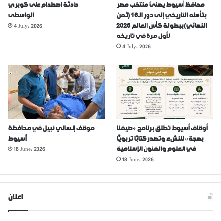
محافظ أسيوط يهنئ منتخب مصر
حادثة اصطدام على كوبري
بتأهله التاريخي إلى دور الـ16 (ثمن
الواسطى
4 July، 2026
النهائي) ببطولة كأس العالم 2026
لأول مرة في تاريخه
4 July، 2026
أوقاف أسيوط تطلق برنامج «صيفنا
موقف إنساني نبيل في محافظة
بهجة» للنشء وتصدر كتابًا تربويًّا
أسيوط
18 June، 2026
في العلوم والفنون الإسلامية
18 June، 2026
اعلان